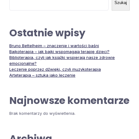
Szukaj
Ostatnie wpisy
Bruno Bettelheim – znaczenie i wartości baśni
Bajkoterapia – jak bajki wspomagają terapię dzieci?
Biblioterapia, czyli jak książki wspierają nasze zdrowie
emocjonalne?
Leczenie poprzez dźwięki, czyli muzykoterapia
Arteterapia – sztuka jako leczenie
Najnowsze komentarze
Brak komentarzy do wyświetlenia.
Archiwa