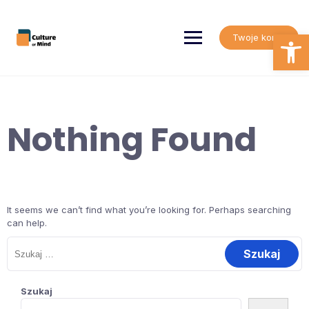
Skip
to
content
Open
Twoje konto
Nothing Found
It seems we can’t find what you’re looking for. Perhaps searching
can help.
Szukaj:
Szukaj