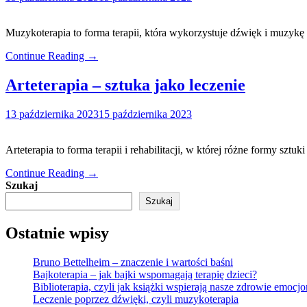
Muzykoterapia to forma terapii, która wykorzystuje dźwięk i muzyk
Continue Reading →
Arteterapia – sztuka jako leczenie
13 października 2023
15 października 2023
Arteterapia to forma terapii i rehabilitacji, w której różne formy sztu
Continue Reading →
Szukaj
Szukaj
Ostatnie wpisy
Bruno Bettelheim – znaczenie i wartości baśni
Bajkoterapia – jak bajki wspomagają terapię dzieci?
Biblioterapia, czyli jak książki wspierają nasze zdrowie emocj
Leczenie poprzez dźwięki, czyli muzykoterapia