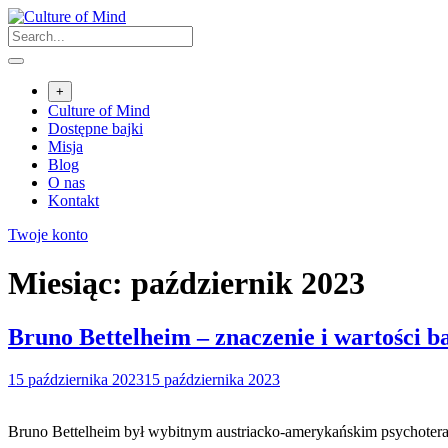
Skip
to
content
+
Culture of Mind
Dostępne bajki
Misja
Blog
O nas
Kontakt
Twoje konto
Miesiąc:
październik 2023
Bruno Bettelheim – znaczenie i wartości b
15 października 2023
15 października 2023
Bruno Bettelheim był wybitnym austriacko-amerykańskim psychoter