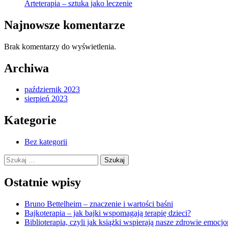
Arteterapia – sztuka jako leczenie
Najnowsze komentarze
Brak komentarzy do wyświetlenia.
Archiwa
październik 2023
sierpień 2023
Kategorie
Bez kategorii
Szukaj:
Ostatnie wpisy
Bruno Bettelheim – znaczenie i wartości baśni
Bajkoterapia – jak bajki wspomagają terapię dzieci?
Biblioterapia, czyli jak książki wspierają nasze zdrowie emocj