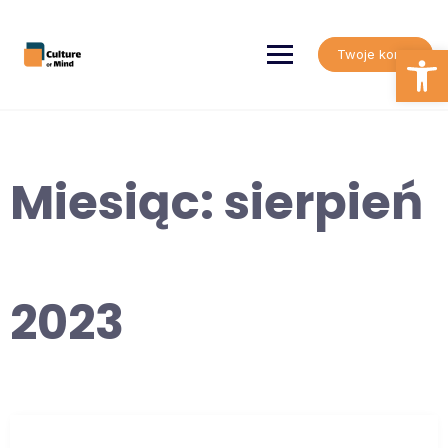
Skip
to
content
Open
Twoje konto
Miesiąc:
sierpień
2023