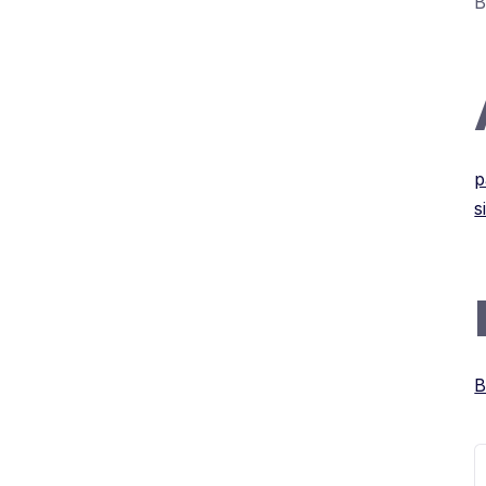
B
p
s
B
S