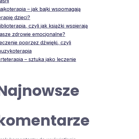
aśni
ajkoterapia – jak bajki wspomagają
erapię dzieci?
iblioterapia, czyli jak książki wspierają
asze zdrowie emocjonalne?
eczenie poprzez dźwięki, czyli
uzykoterapia
rteterapia – sztuka jako leczenie
Najnowsze
komentarze