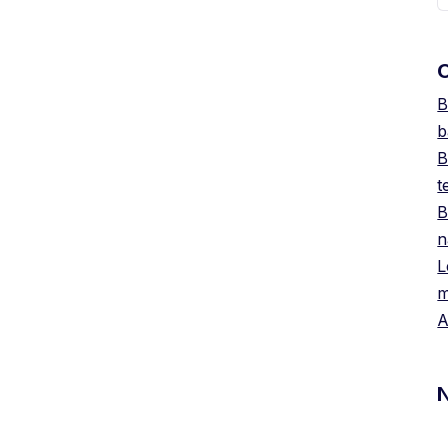
O
B
b
B
t
B
n
L
m
A