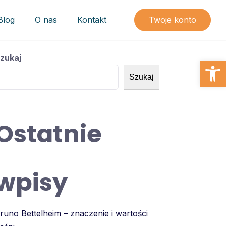
Blog
O nas
Kontakt
Twoje konto
zukaj
Open
Szukaj
Ostatnie
wpisy
runo Bettelheim – znaczenie i wartości