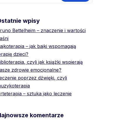
statnie wpisy
runo Bettelheim – znaczenie i wartości
aśni
ajkoterapia – jak bajki wspomagają
erapię dzieci?
iblioterapia, czyli jak książki wspierają
asze zdrowie emocjonalne?
eczenie poprzez dźwięki, czyli
uzykoterapia
rteterapia – sztuka jako leczenie
Najnowsze komentarze