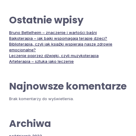
Ostatnie wpisy
Bruno Bettelheim – znaczenie i wartości baśni
Bajkoterapia – jak bajki wspomagają terapię dzieci?
Biblioterapia, czyli jak książki wspierają nasze zdrowie
emocjonalne?
Leczenie poprzez dźwięki, czyli muzykoterapia
Arteterapia – sztuka jako leczenie
Najnowsze komentarze
Brak komentarzy do wyświetlenia.
Archiwa