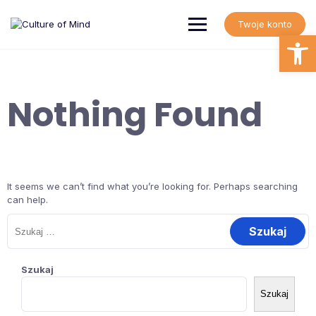
Skip
to
Twoje konto
content
Open
Nothing Found
It seems we can’t find what you’re looking for. Perhaps searching
can help.
Szukaj:
Szukaj
Szukaj