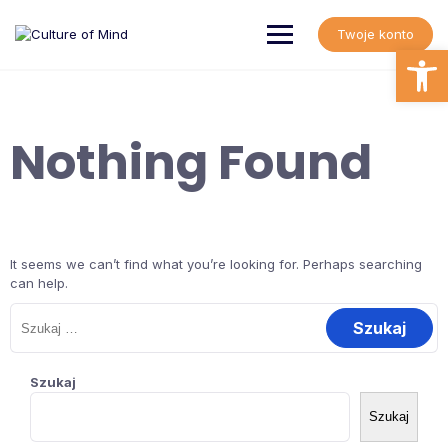
Skip
to
Twoje konto
content
Open
Nothing Found
It seems we can’t find what you’re looking for. Perhaps searching
can help.
Szukaj:
Szukaj
Szukaj