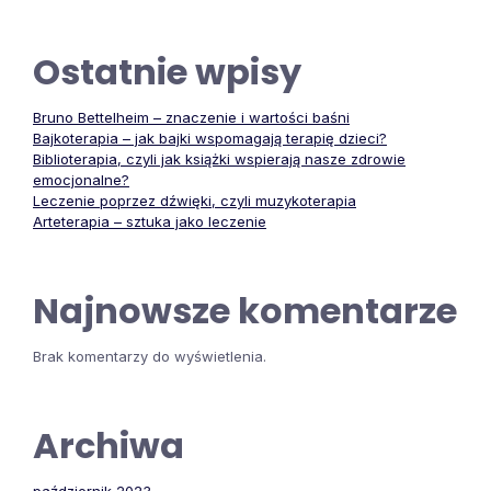
Ostatnie wpisy
Bruno Bettelheim – znaczenie i wartości baśni
Bajkoterapia – jak bajki wspomagają terapię dzieci?
Biblioterapia, czyli jak książki wspierają nasze zdrowie
emocjonalne?
Leczenie poprzez dźwięki, czyli muzykoterapia
Arteterapia – sztuka jako leczenie
Najnowsze komentarze
Brak komentarzy do wyświetlenia.
Archiwa