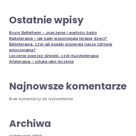
Ostatnie wpisy
Bruno Bettelheim – znaczenie i wartości baśni
Bajkoterapia – jak bajki wspomagają terapię dzieci?
Biblioterapia, czyli jak książki wspierają nasze zdrowie
emocjonalne?
Leczenie poprzez dźwięki, czyli muzykoterapia
Arteterapia – sztuka jako leczenie
Najnowsze komentarze
Brak komentarzy do wyświetlenia.
Archiwa