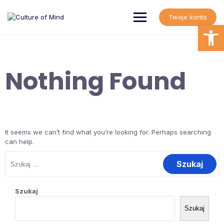
Skip
to
Twoje konto
content
Open
Nothing Found
It seems we can’t find what you’re looking for. Perhaps searching
can help.
Szukaj:
Szukaj
Szukaj