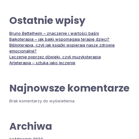
Ostatnie wpisy
Bruno Bettelheim – znaczenie i wartości baśni
Bajkoterapia – jak bajki wspomagają terapię dzieci?
Biblioterapia, czyli jak książki wspierają nasze zdrowie
emocjonalne?
Leczenie poprzez dźwięki, czyli muzykoterapia
Arteterapia – sztuka jako leczenie
Najnowsze komentarze
Brak komentarzy do wyświetlenia.
Archiwa