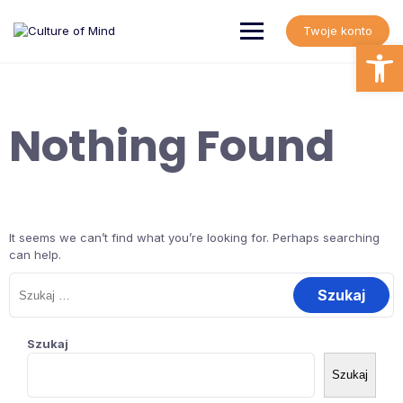
Skip
to
Twoje konto
content
Open
Nothing Found
It seems we can’t find what you’re looking for. Perhaps searching
can help.
Szukaj:
Szukaj
Szukaj