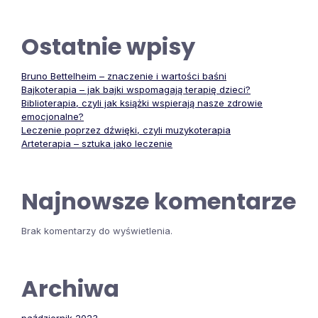
Ostatnie wpisy
Bruno Bettelheim – znaczenie i wartości baśni
Bajkoterapia – jak bajki wspomagają terapię dzieci?
Biblioterapia, czyli jak książki wspierają nasze zdrowie
emocjonalne?
Leczenie poprzez dźwięki, czyli muzykoterapia
Arteterapia – sztuka jako leczenie
Najnowsze komentarze
Brak komentarzy do wyświetlenia.
Archiwa