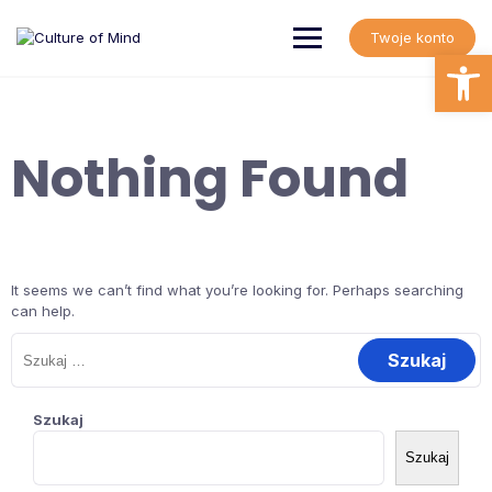
Skip
to
Twoje konto
content
Open
Nothing Found
It seems we can’t find what you’re looking for. Perhaps searching
can help.
Szukaj:
Szukaj
Szukaj