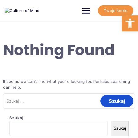
Skip
to
Twoje konto
content
Open
Nothing Found
It seems we can’t find what you’re looking for. Perhaps searching
can help.
Szukaj:
Szukaj
Szukaj