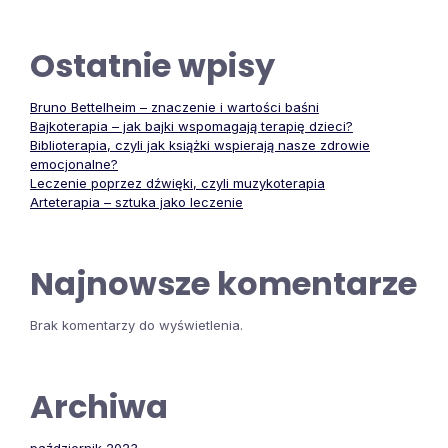
Ostatnie wpisy
Bruno Bettelheim – znaczenie i wartości baśni
Bajkoterapia – jak bajki wspomagają terapię dzieci?
Biblioterapia, czyli jak książki wspierają nasze zdrowie
emocjonalne?
Leczenie poprzez dźwięki, czyli muzykoterapia
Arteterapia – sztuka jako leczenie
Najnowsze komentarze
Brak komentarzy do wyświetlenia.
Archiwa