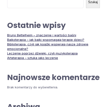
Szukaj
Ostatnie wpisy
Bruno Bettelheim – znaczenie i wartości baśni
Bajkoterapia – jak bajki wspomagają terapię dzieci?
Biblioterapia, czyli jak książki wspierają nasze zdrowie
emocjonalne?
Leczenie poprzez dźwięki, czyli muzykoterapia
Arteterapia – sztuka jako leczenie
Najnowsze komentarze
Brak komentarzy do wyświetlenia.
Archiwa