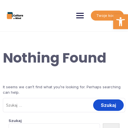
Skip
to
content
Open
Twoje konto
Nothing Found
It seems we can’t find what you’re looking for. Perhaps searching
can help.
Szukaj:
Szukaj