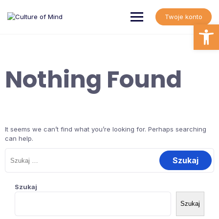
Skip
to
Twoje konto
content
Open
Nothing Found
It seems we can’t find what you’re looking for. Perhaps searching
can help.
Szukaj:
Szukaj
Szukaj