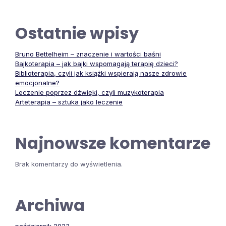
Ostatnie wpisy
Bruno Bettelheim – znaczenie i wartości baśni
Bajkoterapia – jak bajki wspomagają terapię dzieci?
Biblioterapia, czyli jak książki wspierają nasze zdrowie
emocjonalne?
Leczenie poprzez dźwięki, czyli muzykoterapia
Arteterapia – sztuka jako leczenie
Najnowsze komentarze
Brak komentarzy do wyświetlenia.
Archiwa