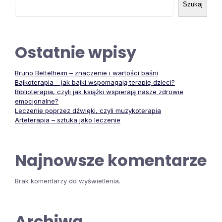
Szukaj
Ostatnie wpisy
Bruno Bettelheim – znaczenie i wartości baśni
Bajkoterapia – jak bajki wspomagają terapię dzieci?
Biblioterapia, czyli jak książki wspierają nasze zdrowie
emocjonalne?
Leczenie poprzez dźwięki, czyli muzykoterapia
Arteterapia – sztuka jako leczenie
Najnowsze komentarze
Brak komentarzy do wyświetlenia.
Archiwa