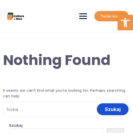
Skip
to
content
Open
Twoje konto
Nothing Found
It seems we can’t find what you’re looking for. Perhaps searching
can help.
Szukaj:
Szukaj