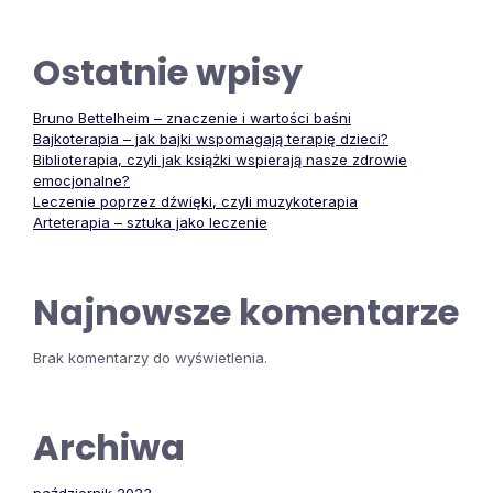
Ostatnie wpisy
Bruno Bettelheim – znaczenie i wartości baśni
Bajkoterapia – jak bajki wspomagają terapię dzieci?
Biblioterapia, czyli jak książki wspierają nasze zdrowie
emocjonalne?
Leczenie poprzez dźwięki, czyli muzykoterapia
Arteterapia – sztuka jako leczenie
Najnowsze komentarze
Brak komentarzy do wyświetlenia.
Archiwa