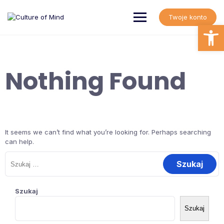
Skip
to
Twoje konto
content
Open
Nothing Found
It seems we can’t find what you’re looking for. Perhaps searching
can help.
Szukaj:
Szukaj
Szukaj