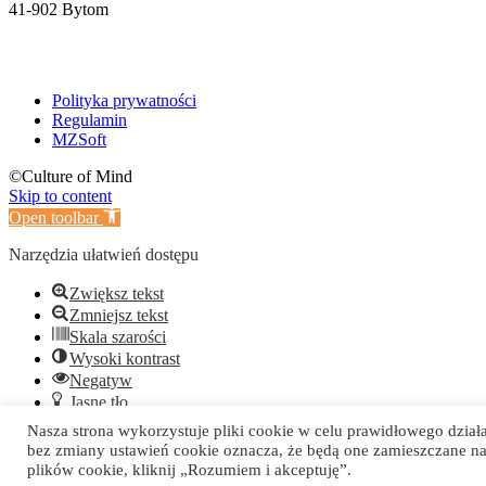
41-902 Bytom
Polityka prywatności
Regulamin
MZSoft
©Culture of Mind
Skip to content
Open toolbar
Narzędzia ułatwień dostępu
Zwiększ tekst
Zmniejsz tekst
Skala szarości
Wysoki kontrast
Negatyw
Jasne tło
Podkreślanie linków
Nasza strona wykorzystuje pliki cookie w celu prawidłowego dział
Czytelna czcionka
bez zmiany ustawień cookie oznacza, że będą one zamieszczane 
Reset
plików cookie, kliknij „Rozumiem i akceptuję”.