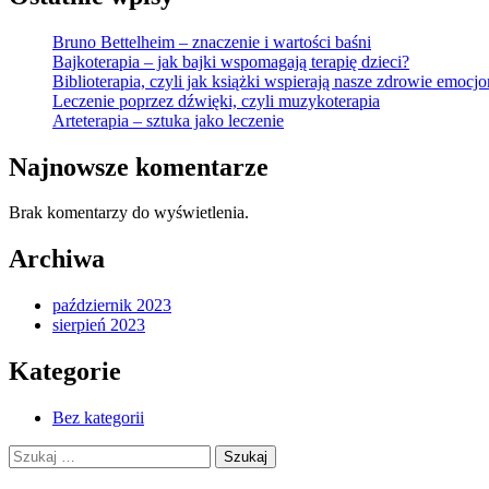
Bruno Bettelheim – znaczenie i wartości baśni
Bajkoterapia – jak bajki wspomagają terapię dzieci?
Biblioterapia, czyli jak książki wspierają nasze zdrowie emocj
Leczenie poprzez dźwięki, czyli muzykoterapia
Arteterapia – sztuka jako leczenie
Najnowsze komentarze
Brak komentarzy do wyświetlenia.
Archiwa
październik 2023
sierpień 2023
Kategorie
Bez kategorii
Szukaj: