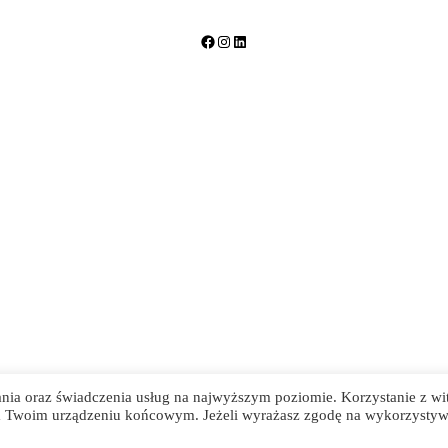
Facebook
Instagram
LinkedIn
ania oraz świadczenia usług na najwyższym poziomie. Korzystanie z wi
na Twoim urządzeniu końcowym. Jeżeli wyrażasz zgodę na wykorzystyw