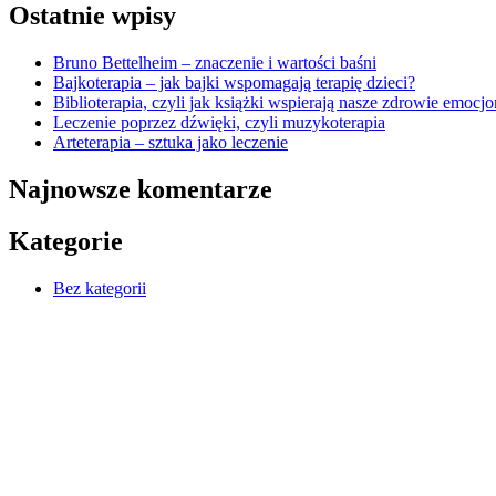
Ostatnie wpisy
Bruno Bettelheim – znaczenie i wartości baśni
Bajkoterapia – jak bajki wspomagają terapię dzieci?
Biblioterapia, czyli jak książki wspierają nasze zdrowie emocj
Leczenie poprzez dźwięki, czyli muzykoterapia
Arteterapia – sztuka jako leczenie
Najnowsze komentarze
Kategorie
Bez kategorii