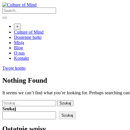
Skip
to
content
+
Culture of Mind
Dostępne bajki
Misja
Blog
O nas
Kontakt
Twoje konto
Nothing Found
It seems we can’t find what you’re looking for. Perhaps searching can
Szukaj:
Szukaj
Szukaj
Ostatnie wpisy