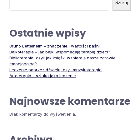
Szukaj
Ostatnie wpisy
Bruno Bettelheim – znaczenie i wartości baśni
Bajkoterapia – jak bajki wspomagają terapię dzieci?
Biblioterapia, czyli jak książki wspierają nasze zdrowie
emocjonalne?
Leczenie poprzez dźwięki, czyli muzykoterapia
Arteterapia – sztuka jako leczenie
Najnowsze komentarze
Brak komentarzy do wyświetlenia.
Archiwa