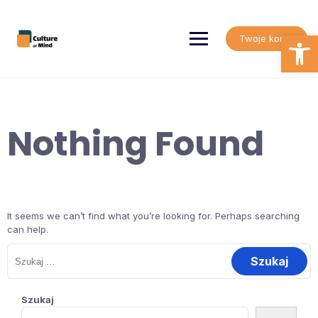
Skip
to
content
Open
Twoje konto
Nothing Found
It seems we can’t find what you’re looking for. Perhaps searching
can help.
Szukaj:
Szukaj