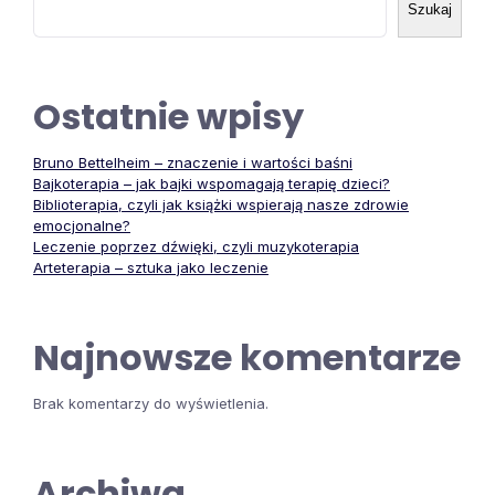
Szukaj
Ostatnie wpisy
Bruno Bettelheim – znaczenie i wartości baśni
Bajkoterapia – jak bajki wspomagają terapię dzieci?
Biblioterapia, czyli jak książki wspierają nasze zdrowie
emocjonalne?
Leczenie poprzez dźwięki, czyli muzykoterapia
Arteterapia – sztuka jako leczenie
Najnowsze komentarze
Brak komentarzy do wyświetlenia.
Archiwa