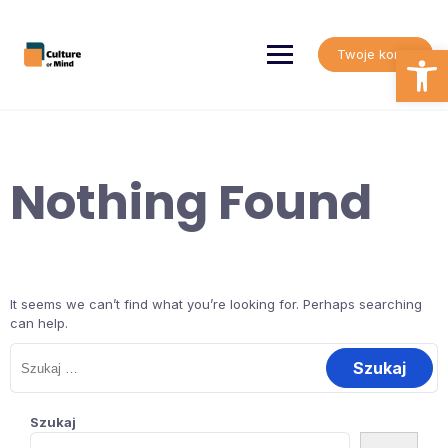
Skip
to
content
Open
Twoje konto
Nothing Found
It seems we can’t find what you’re looking for. Perhaps searching
can help.
Szukaj:
Szukaj