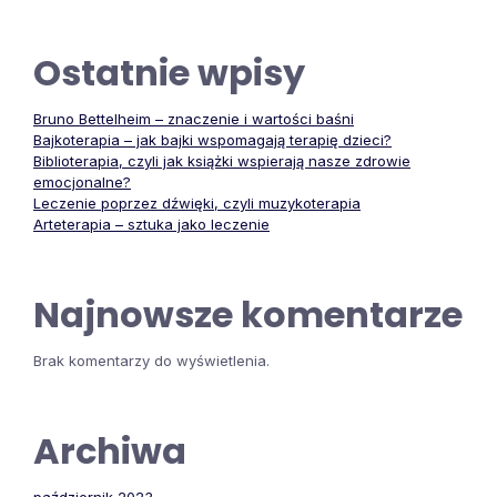
Ostatnie wpisy
Bruno Bettelheim – znaczenie i wartości baśni
Bajkoterapia – jak bajki wspomagają terapię dzieci?
Biblioterapia, czyli jak książki wspierają nasze zdrowie
emocjonalne?
Leczenie poprzez dźwięki, czyli muzykoterapia
Arteterapia – sztuka jako leczenie
Najnowsze komentarze
Brak komentarzy do wyświetlenia.
Archiwa