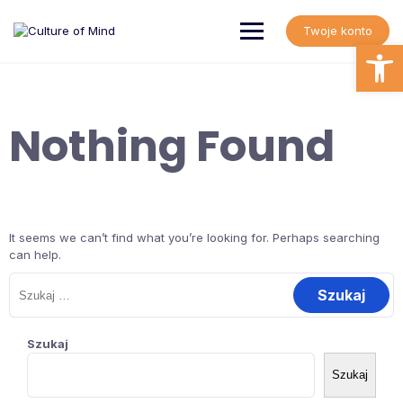
Skip
to
Twoje konto
content
Open
Nothing Found
It seems we can’t find what you’re looking for. Perhaps searching
can help.
Szukaj:
Szukaj
Szukaj