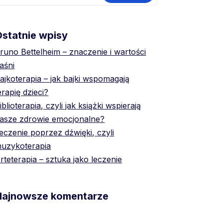
statnie wpisy
runo Bettelheim – znaczenie i wartości
aśni
ajkoterapia – jak bajki wspomagają
erapię dzieci?
iblioterapia, czyli jak książki wspierają
asze zdrowie emocjonalne?
eczenie poprzez dźwięki, czyli
uzykoterapia
rteterapia – sztuka jako leczenie
Najnowsze komentarze