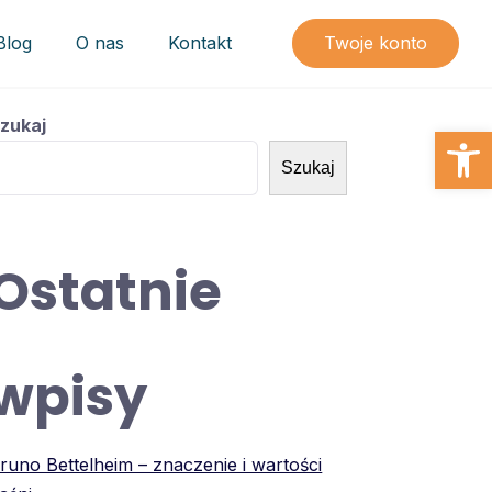
Blog
O nas
Kontakt
Twoje konto
zukaj
Open
Szukaj
Ostatnie
wpisy
runo Bettelheim – znaczenie i wartości