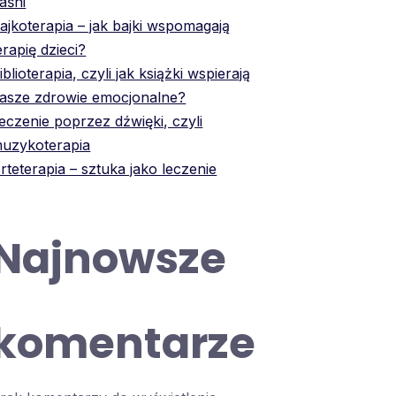
aśni
ajkoterapia – jak bajki wspomagają
erapię dzieci?
iblioterapia, czyli jak książki wspierają
asze zdrowie emocjonalne?
eczenie poprzez dźwięki, czyli
uzykoterapia
rteterapia – sztuka jako leczenie
Najnowsze
komentarze