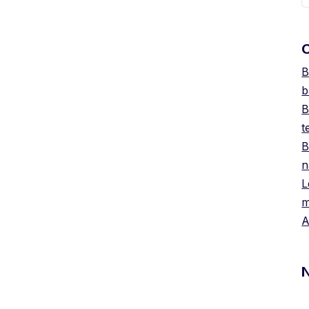
O
B
b
B
t
B
n
L
m
A