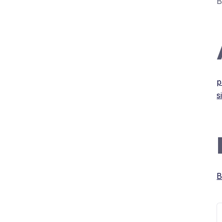
B
p
s
B
S