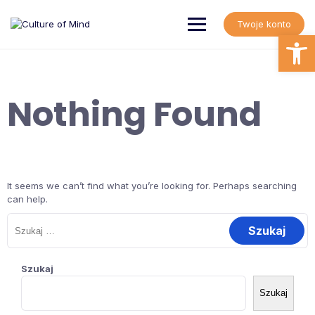
Skip
to
Twoje konto
content
Open
Nothing Found
It seems we can’t find what you’re looking for. Perhaps searching
can help.
Szukaj:
Szukaj
Szukaj