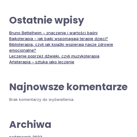
Ostatnie wpisy
Bruno Bettelheim – znaczenie i wartości baśni
Bajkoterapia – jak bajki wspomagają terapię dzieci?
Biblioterapia, czyli jak książki wspierają nasze zdrowie
emocjonalne?
Leczenie poprzez dźwięki, czyli muzykoterapia
Arteterapia – sztuka jako leczenie
Najnowsze komentarze
Brak komentarzy do wyświetlenia.
Archiwa