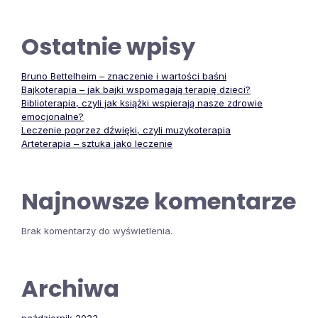
Ostatnie wpisy
Bruno Bettelheim – znaczenie i wartości baśni
Bajkoterapia – jak bajki wspomagają terapię dzieci?
Biblioterapia, czyli jak książki wspierają nasze zdrowie
emocjonalne?
Leczenie poprzez dźwięki, czyli muzykoterapia
Arteterapia – sztuka jako leczenie
Najnowsze komentarze
Brak komentarzy do wyświetlenia.
Archiwa