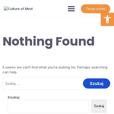
Skip
to
Twoje konto
content
Open
Nothing Found
It seems we can’t find what you’re looking for. Perhaps searching
can help.
Szukaj:
Szukaj
Szukaj