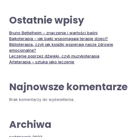
Ostatnie wpisy
Bruno Bettelheim – znaczenie i wartości baśni
Bajkoterapia – jak bajki wspomagają terapię dzieci?
Biblioterapia, czyli jak książki wspierają nasze zdrowie
emocjonalne?
Leczenie poprzez dźwięki, czyli muzykoterapia
Arteterapia – sztuka jako leczenie
Najnowsze komentarze
Brak komentarzy do wyświetlenia.
Archiwa