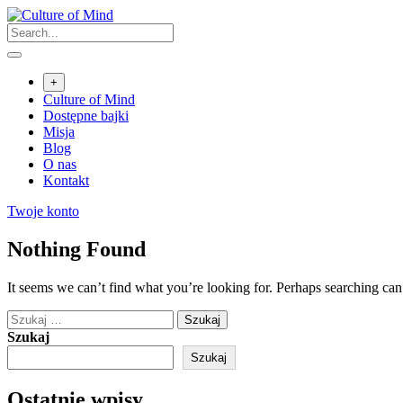
Skip
to
content
+
Culture of Mind
Dostępne bajki
Misja
Blog
O nas
Kontakt
Twoje konto
Nothing Found
It seems we can’t find what you’re looking for. Perhaps searching can
Szukaj:
Szukaj
Szukaj
Ostatnie wpisy