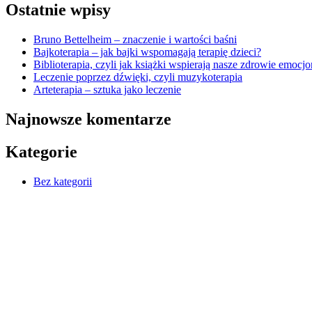
Ostatnie wpisy
Bruno Bettelheim – znaczenie i wartości baśni
Bajkoterapia – jak bajki wspomagają terapię dzieci?
Biblioterapia, czyli jak książki wspierają nasze zdrowie emocj
Leczenie poprzez dźwięki, czyli muzykoterapia
Arteterapia – sztuka jako leczenie
Najnowsze komentarze
Kategorie
Bez kategorii