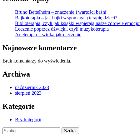
Bruno Bettelheim – znaczenie i wartości baśni
Bajkoterapia – jak bajki wspomagają terapię dzieci?
Biblioterapia, czyli jak książki wspierają nasze zdrowie emocj
Leczenie poprzez dźwięki, czyli muzykoterapia
Arteterapia – sztuka jako leczenie
Najnowsze komentarze
Brak komentarzy do wyświetlenia.
Archiwa
październik 2023
sierpień 2023
Kategorie
Bez kategorii
Szukaj: