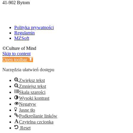
41-902 Bytom
Polityka prywatności
Regulamin
MZSoft
©Culture of Mind
Skip to content
Open toolbar
Narzędzia ułatwień dostępu
Zwiększ tekst
Zmniejsz tekst
Skala szarości
Wysoki kontrast
Negatyw
Jasne tło
Podkreślanie linków
Czytelna czcionka
Reset