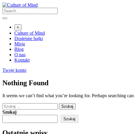
Skip
to
content
+
Culture of Mind
Dostępne bajki
Misja
Blog
O nas
Kontakt
Twoje konto
Nothing Found
It seems we can’t find what you’re looking for. Perhaps searching can
Szukaj:
Szukaj
Szukaj
Ostatnie wpisy