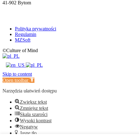
41-902 Bytom
Polityka prywatności
Regulamin
MZSoft
©Culture of Mind
Skip to content
Open toolbar
Narzędzia ułatwień dostępu
Zwiększ tekst
Zmniejsz tekst
Skala szarości
Wysoki kontrast
Negatyw
Jasne tło