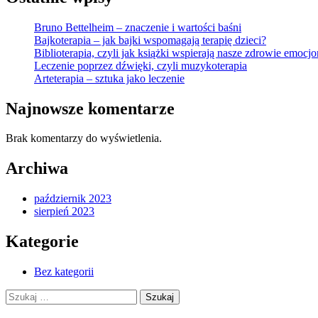
Bruno Bettelheim – znaczenie i wartości baśni
Bajkoterapia – jak bajki wspomagają terapię dzieci?
Biblioterapia, czyli jak książki wspierają nasze zdrowie emocj
Leczenie poprzez dźwięki, czyli muzykoterapia
Arteterapia – sztuka jako leczenie
Najnowsze komentarze
Brak komentarzy do wyświetlenia.
Archiwa
październik 2023
sierpień 2023
Kategorie
Bez kategorii
Szukaj: