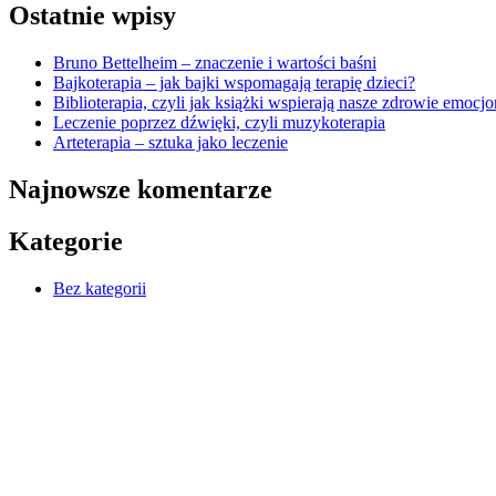
Ostatnie wpisy
Bruno Bettelheim – znaczenie i wartości baśni
Bajkoterapia – jak bajki wspomagają terapię dzieci?
Biblioterapia, czyli jak książki wspierają nasze zdrowie emocj
Leczenie poprzez dźwięki, czyli muzykoterapia
Arteterapia – sztuka jako leczenie
Najnowsze komentarze
Kategorie
Bez kategorii