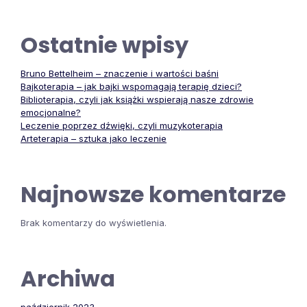
Ostatnie wpisy
Bruno Bettelheim – znaczenie i wartości baśni
Bajkoterapia – jak bajki wspomagają terapię dzieci?
Biblioterapia, czyli jak książki wspierają nasze zdrowie
emocjonalne?
Leczenie poprzez dźwięki, czyli muzykoterapia
Arteterapia – sztuka jako leczenie
Najnowsze komentarze
Brak komentarzy do wyświetlenia.
Archiwa