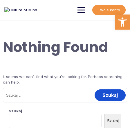
Skip
to
Twoje konto
content
Open
Nothing Found
It seems we can’t find what you’re looking for. Perhaps searching
can help.
Szukaj:
Szukaj
Szukaj