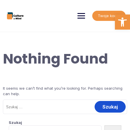
Skip
to
content
Open
Twoje konto
Nothing Found
It seems we can’t find what you’re looking for. Perhaps searching
can help.
Szukaj:
Szukaj