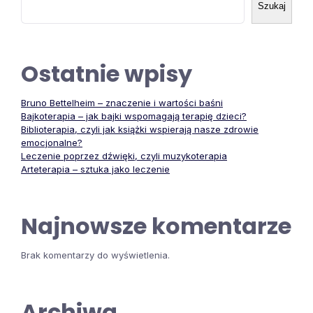
Szukaj
Ostatnie wpisy
Bruno Bettelheim – znaczenie i wartości baśni
Bajkoterapia – jak bajki wspomagają terapię dzieci?
Biblioterapia, czyli jak książki wspierają nasze zdrowie
emocjonalne?
Leczenie poprzez dźwięki, czyli muzykoterapia
Arteterapia – sztuka jako leczenie
Najnowsze komentarze
Brak komentarzy do wyświetlenia.
Archiwa