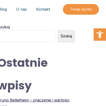
Blog
O nas
Kontakt
Twoje konto
zukaj
Open
Szukaj
Ostatnie
wpisy
runo Bettelheim – znaczenie i wartości