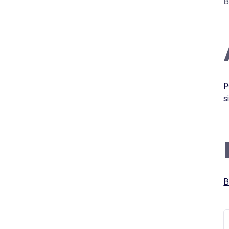
B
p
s
B
S