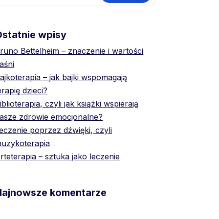
statnie wpisy
runo Bettelheim – znaczenie i wartości
aśni
ajkoterapia – jak bajki wspomagają
erapię dzieci?
iblioterapia, czyli jak książki wspierają
asze zdrowie emocjonalne?
eczenie poprzez dźwięki, czyli
uzykoterapia
rteterapia – sztuka jako leczenie
Najnowsze komentarze