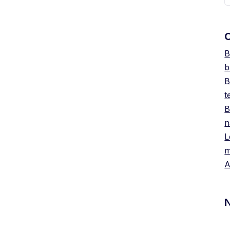
O
B
b
B
t
B
n
L
m
A