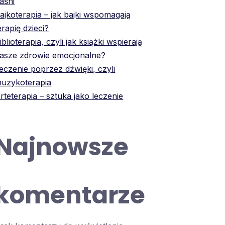
aśni
ajkoterapia – jak bajki wspomagają
erapię dzieci?
iblioterapia, czyli jak książki wspierają
asze zdrowie emocjonalne?
eczenie poprzez dźwięki, czyli
uzykoterapia
rteterapia – sztuka jako leczenie
Najnowsze
komentarze