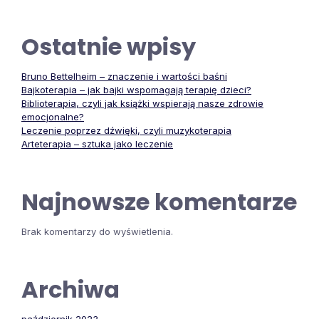
Ostatnie wpisy
Bruno Bettelheim – znaczenie i wartości baśni
Bajkoterapia – jak bajki wspomagają terapię dzieci?
Biblioterapia, czyli jak książki wspierają nasze zdrowie
emocjonalne?
Leczenie poprzez dźwięki, czyli muzykoterapia
Arteterapia – sztuka jako leczenie
Najnowsze komentarze
Brak komentarzy do wyświetlenia.
Archiwa