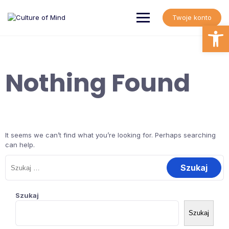
Skip
to
Twoje konto
content
Open
Nothing Found
It seems we can’t find what you’re looking for. Perhaps searching
can help.
Szukaj:
Szukaj
Szukaj