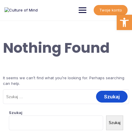
Skip
to
Twoje konto
content
Open
Nothing Found
It seems we can’t find what you’re looking for. Perhaps searching
can help.
Szukaj:
Szukaj
Szukaj