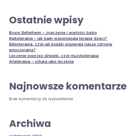
Ostatnie wpisy
Bruno Bettelheim – znaczenie i wartości baśni
Bajkoterapia – jak bajki wspomagają terapię dzieci?
Biblioterapia, czyli jak książki wspierają nasze zdrowie
emocjonalne?
Leczenie poprzez dźwięki, czyli muzykoterapia
Arteterapia – sztuka jako leczenie
Najnowsze komentarze
Brak komentarzy do wyświetlenia.
Archiwa