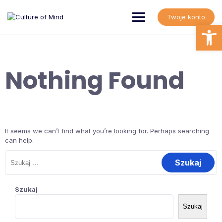
Skip
to
Twoje konto
content
Open
Nothing Found
It seems we can’t find what you’re looking for. Perhaps searching
can help.
Szukaj:
Szukaj
Szukaj