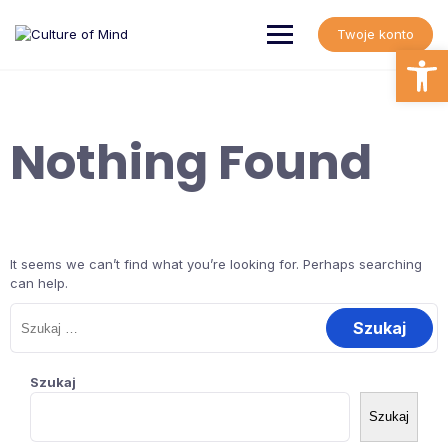
Skip
to
Twoje konto
content
Open
Nothing Found
It seems we can’t find what you’re looking for. Perhaps searching
can help.
Szukaj:
Szukaj
Szukaj