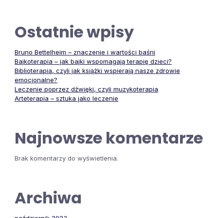
Ostatnie wpisy
Bruno Bettelheim – znaczenie i wartości baśni
Bajkoterapia – jak bajki wspomagają terapię dzieci?
Biblioterapia, czyli jak książki wspierają nasze zdrowie
emocjonalne?
Leczenie poprzez dźwięki, czyli muzykoterapia
Arteterapia – sztuka jako leczenie
Najnowsze komentarze
Brak komentarzy do wyświetlenia.
Archiwa