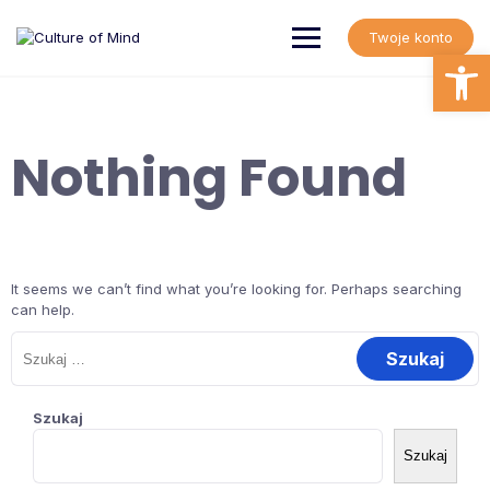
Skip
to
Twoje konto
content
Open
Nothing Found
It seems we can’t find what you’re looking for. Perhaps searching
can help.
Szukaj:
Szukaj
Szukaj