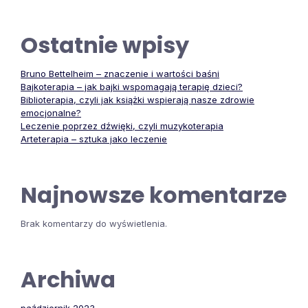
Ostatnie wpisy
Bruno Bettelheim – znaczenie i wartości baśni
Bajkoterapia – jak bajki wspomagają terapię dzieci?
Biblioterapia, czyli jak książki wspierają nasze zdrowie
emocjonalne?
Leczenie poprzez dźwięki, czyli muzykoterapia
Arteterapia – sztuka jako leczenie
Najnowsze komentarze
Brak komentarzy do wyświetlenia.
Archiwa