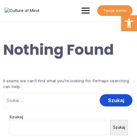
Skip
to
Twoje konto
content
Open
Nothing Found
It seems we can’t find what you’re looking for. Perhaps searching
can help.
Szukaj:
Szukaj
Szukaj