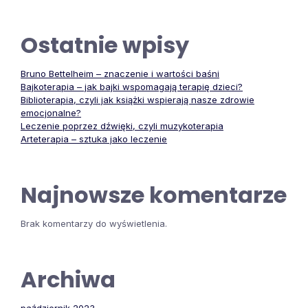
Ostatnie wpisy
Bruno Bettelheim – znaczenie i wartości baśni
Bajkoterapia – jak bajki wspomagają terapię dzieci?
Biblioterapia, czyli jak książki wspierają nasze zdrowie
emocjonalne?
Leczenie poprzez dźwięki, czyli muzykoterapia
Arteterapia – sztuka jako leczenie
Najnowsze komentarze
Brak komentarzy do wyświetlenia.
Archiwa