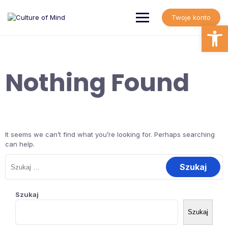
Skip
to
Twoje konto
content
Open
Nothing Found
It seems we can’t find what you’re looking for. Perhaps searching
can help.
Szukaj:
Szukaj
Szukaj