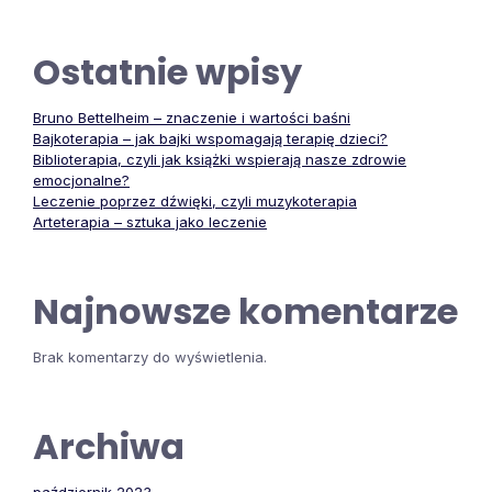
Ostatnie wpisy
Bruno Bettelheim – znaczenie i wartości baśni
Bajkoterapia – jak bajki wspomagają terapię dzieci?
Biblioterapia, czyli jak książki wspierają nasze zdrowie
emocjonalne?
Leczenie poprzez dźwięki, czyli muzykoterapia
Arteterapia – sztuka jako leczenie
Najnowsze komentarze
Brak komentarzy do wyświetlenia.
Archiwa