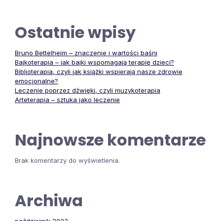
Ostatnie wpisy
Bruno Bettelheim – znaczenie i wartości baśni
Bajkoterapia – jak bajki wspomagają terapię dzieci?
Biblioterapia, czyli jak książki wspierają nasze zdrowie
emocjonalne?
Leczenie poprzez dźwięki, czyli muzykoterapia
Arteterapia – sztuka jako leczenie
Najnowsze komentarze
Brak komentarzy do wyświetlenia.
Archiwa