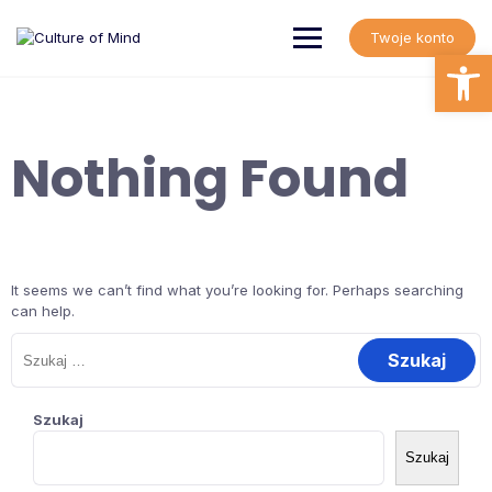
Skip
to
Twoje konto
content
Open
Nothing Found
It seems we can’t find what you’re looking for. Perhaps searching
can help.
Szukaj:
Szukaj
Szukaj