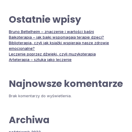
Ostatnie wpisy
Bruno Bettelheim – znaczenie i wartości baśni
Bajkoterapia – jak bajki wspomagają terapię dzieci?
Biblioterapia, czyli jak książki wspierają nasze zdrowie
emocjonalne?
Leczenie poprzez dźwięki, czyli muzykoterapia
Arteterapia – sztuka jako leczenie
Najnowsze komentarze
Brak komentarzy do wyświetlenia.
Archiwa