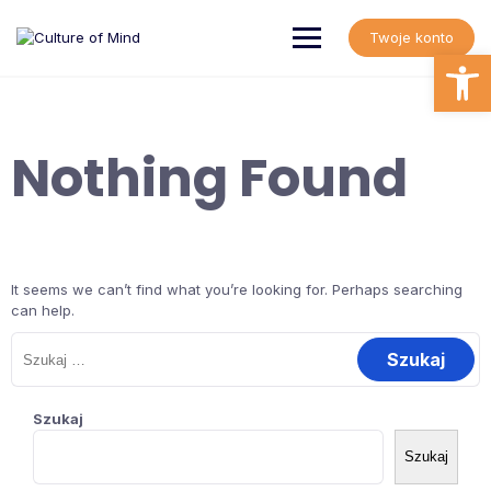
Skip
to
Twoje konto
content
Open
Nothing Found
It seems we can’t find what you’re looking for. Perhaps searching
can help.
Szukaj:
Szukaj
Szukaj