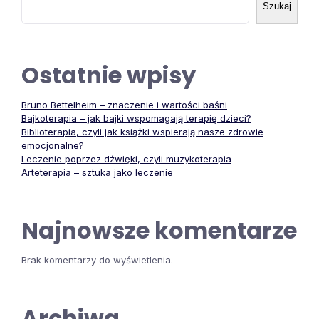
Szukaj
Ostatnie wpisy
Bruno Bettelheim – znaczenie i wartości baśni
Bajkoterapia – jak bajki wspomagają terapię dzieci?
Biblioterapia, czyli jak książki wspierają nasze zdrowie
emocjonalne?
Leczenie poprzez dźwięki, czyli muzykoterapia
Arteterapia – sztuka jako leczenie
Najnowsze komentarze
Brak komentarzy do wyświetlenia.
Archiwa