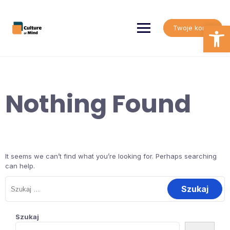
Skip
to
content
Open
Twoje konto
Nothing Found
It seems we can’t find what you’re looking for. Perhaps searching
can help.
Szukaj:
Szukaj