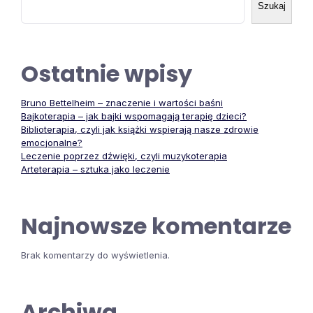
Szukaj
Ostatnie wpisy
Bruno Bettelheim – znaczenie i wartości baśni
Bajkoterapia – jak bajki wspomagają terapię dzieci?
Biblioterapia, czyli jak książki wspierają nasze zdrowie
emocjonalne?
Leczenie poprzez dźwięki, czyli muzykoterapia
Arteterapia – sztuka jako leczenie
Najnowsze komentarze
Brak komentarzy do wyświetlenia.
Archiwa