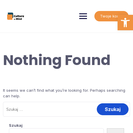
Skip
to
content
Open
Twoje konto
Nothing Found
It seems we can’t find what you’re looking for. Perhaps searching
can help.
Szukaj:
Szukaj