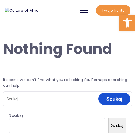
Skip
to
Twoje konto
content
Open
Nothing Found
It seems we can’t find what you’re looking for. Perhaps searching
can help.
Szukaj:
Szukaj
Szukaj