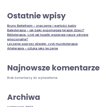
Ostatnie wpisy
Bruno Bettelheim – znaczenie i wartości baśni
Bajkoterapia – jak bajki wspomagają terapię dzieci?
Biblioterapia, czyli jak książki wspierają nasze zdrowie
emocjonalne?
Leczenie poprzez dźwięki, czyli muzykoterapia
Arteterapia – sztuka jako leczenie
Najnowsze komentarze
Brak komentarzy do wyświetlenia.
Archiwa