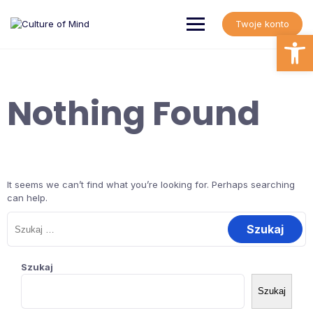
Skip
to
Twoje konto
content
Open
Nothing Found
It seems we can’t find what you’re looking for. Perhaps searching
can help.
Szukaj:
Szukaj
Szukaj