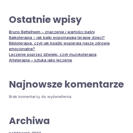
Ostatnie wpisy
Bruno Bettelheim – znaczenie i wartości baśni
Bajkoterapia – jak bajki wspomagają terapię dzieci?
Biblioterapia, czyli jak książki wspierają nasze zdrowie
emocjonalne?
Leczenie poprzez dźwięki, czyli muzykoterapia
Arteterapia – sztuka jako leczenie
Najnowsze komentarze
Brak komentarzy do wyświetlenia.
Archiwa