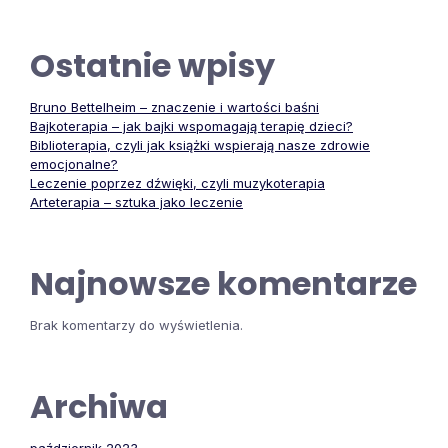
Ostatnie wpisy
Bruno Bettelheim – znaczenie i wartości baśni
Bajkoterapia – jak bajki wspomagają terapię dzieci?
Biblioterapia, czyli jak książki wspierają nasze zdrowie
emocjonalne?
Leczenie poprzez dźwięki, czyli muzykoterapia
Arteterapia – sztuka jako leczenie
Najnowsze komentarze
Brak komentarzy do wyświetlenia.
Archiwa