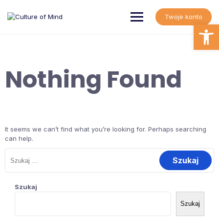
Skip
to
Twoje konto
content
Open
Nothing Found
It seems we can’t find what you’re looking for. Perhaps searching
can help.
Szukaj:
Szukaj
Szukaj