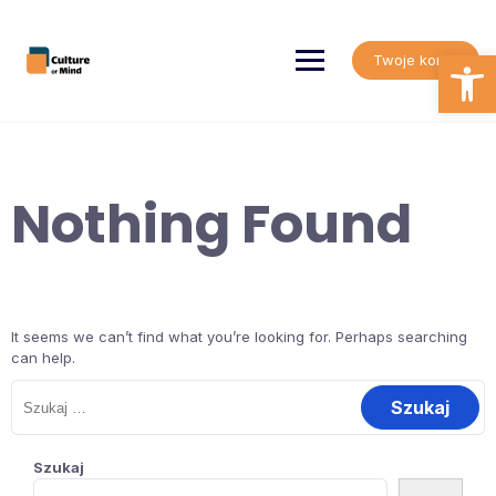
Skip
to
content
Open
Twoje konto
Nothing Found
It seems we can’t find what you’re looking for. Perhaps searching
can help.
Szukaj:
Szukaj