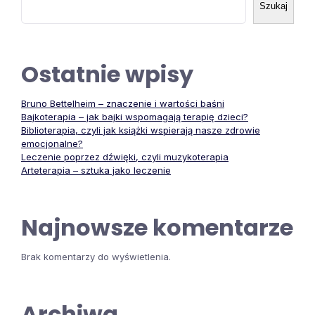
Szukaj
Ostatnie wpisy
Bruno Bettelheim – znaczenie i wartości baśni
Bajkoterapia – jak bajki wspomagają terapię dzieci?
Biblioterapia, czyli jak książki wspierają nasze zdrowie
emocjonalne?
Leczenie poprzez dźwięki, czyli muzykoterapia
Arteterapia – sztuka jako leczenie
Najnowsze komentarze
Brak komentarzy do wyświetlenia.
Archiwa