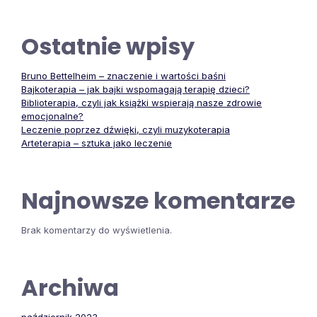
Ostatnie wpisy
Bruno Bettelheim – znaczenie i wartości baśni
Bajkoterapia – jak bajki wspomagają terapię dzieci?
Biblioterapia, czyli jak książki wspierają nasze zdrowie
emocjonalne?
Leczenie poprzez dźwięki, czyli muzykoterapia
Arteterapia – sztuka jako leczenie
Najnowsze komentarze
Brak komentarzy do wyświetlenia.
Archiwa