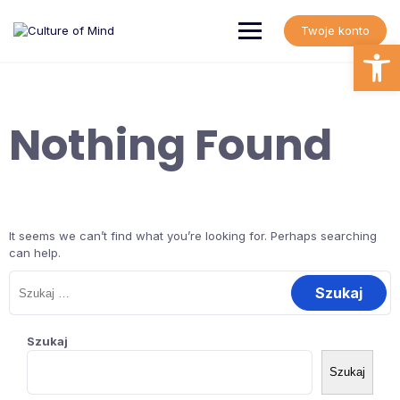
Skip
to
Twoje konto
content
Open
Nothing Found
It seems we can’t find what you’re looking for. Perhaps searching
can help.
Szukaj:
Szukaj
Szukaj