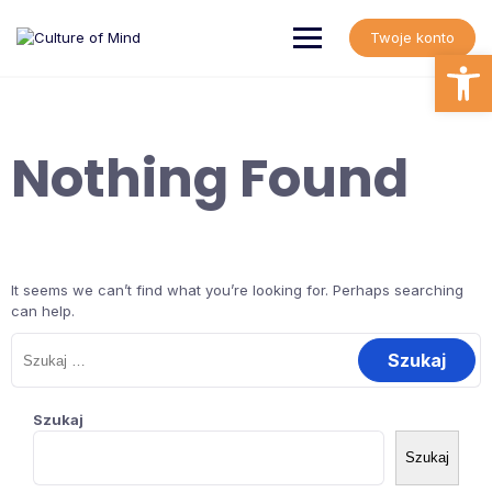
Skip
to
Twoje konto
content
Open
Nothing Found
It seems we can’t find what you’re looking for. Perhaps searching
can help.
Szukaj:
Szukaj
Szukaj