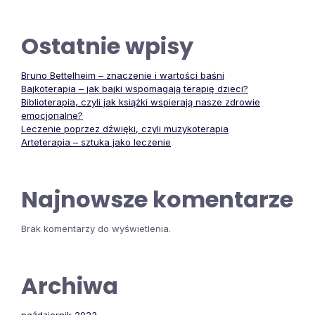
Ostatnie wpisy
Bruno Bettelheim – znaczenie i wartości baśni
Bajkoterapia – jak bajki wspomagają terapię dzieci?
Biblioterapia, czyli jak książki wspierają nasze zdrowie
emocjonalne?
Leczenie poprzez dźwięki, czyli muzykoterapia
Arteterapia – sztuka jako leczenie
Najnowsze komentarze
Brak komentarzy do wyświetlenia.
Archiwa