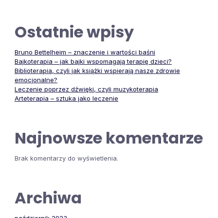
Ostatnie wpisy
Bruno Bettelheim – znaczenie i wartości baśni
Bajkoterapia – jak bajki wspomagają terapię dzieci?
Biblioterapia, czyli jak książki wspierają nasze zdrowie
emocjonalne?
Leczenie poprzez dźwięki, czyli muzykoterapia
Arteterapia – sztuka jako leczenie
Najnowsze komentarze
Brak komentarzy do wyświetlenia.
Archiwa