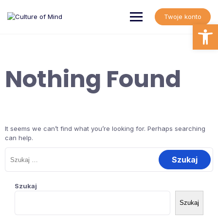
Skip
to
Twoje konto
content
Open
Nothing Found
It seems we can’t find what you’re looking for. Perhaps searching
can help.
Szukaj:
Szukaj
Szukaj