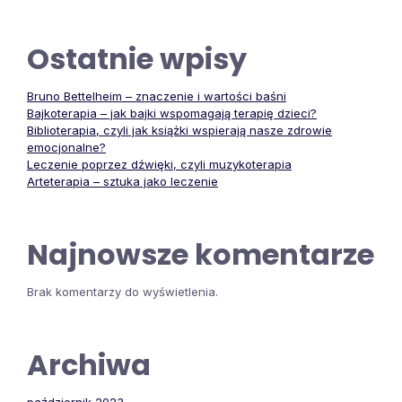
Ostatnie wpisy
Bruno Bettelheim – znaczenie i wartości baśni
Bajkoterapia – jak bajki wspomagają terapię dzieci?
Biblioterapia, czyli jak książki wspierają nasze zdrowie
emocjonalne?
Leczenie poprzez dźwięki, czyli muzykoterapia
Arteterapia – sztuka jako leczenie
Najnowsze komentarze
Brak komentarzy do wyświetlenia.
Archiwa