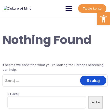
Skip
to
Twoje konto
content
Open
Nothing Found
It seems we can’t find what you’re looking for. Perhaps searching
can help.
Szukaj:
Szukaj
Szukaj