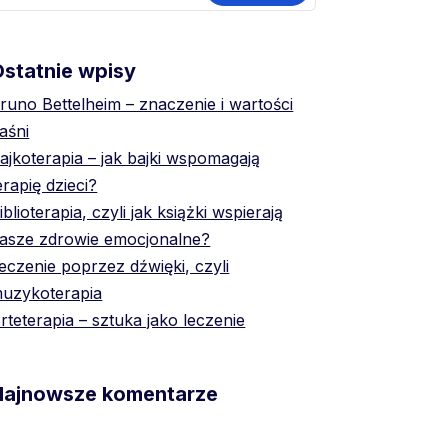
statnie wpisy
runo Bettelheim – znaczenie i wartości
aśni
ajkoterapia – jak bajki wspomagają
erapię dzieci?
iblioterapia, czyli jak książki wspierają
asze zdrowie emocjonalne?
eczenie poprzez dźwięki, czyli
uzykoterapia
rteterapia – sztuka jako leczenie
Najnowsze komentarze