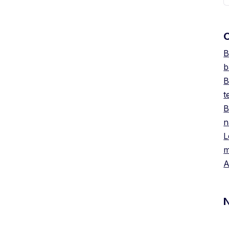
O
B
b
B
t
B
n
L
m
A