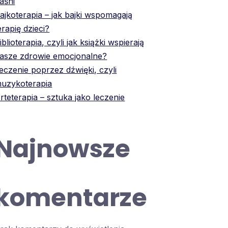
aśni
ajkoterapia – jak bajki wspomagają
erapię dzieci?
iblioterapia, czyli jak książki wspierają
asze zdrowie emocjonalne?
eczenie poprzez dźwięki, czyli
uzykoterapia
rteterapia – sztuka jako leczenie
Najnowsze
komentarze