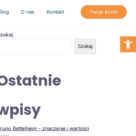
Blog
O nas
Kontakt
Twoje konto
zukaj
Open
Szukaj
Ostatnie
wpisy
runo Bettelheim – znaczenie i wartości