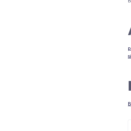
B
p
s
B
S