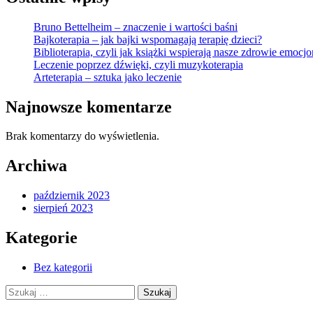
Bruno Bettelheim – znaczenie i wartości baśni
Bajkoterapia – jak bajki wspomagają terapię dzieci?
Biblioterapia, czyli jak książki wspierają nasze zdrowie emocj
Leczenie poprzez dźwięki, czyli muzykoterapia
Arteterapia – sztuka jako leczenie
Najnowsze komentarze
Brak komentarzy do wyświetlenia.
Archiwa
październik 2023
sierpień 2023
Kategorie
Bez kategorii
Szukaj: