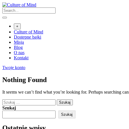
Skip
to
content
+
Culture of Mind
Dostępne bajki
Misja
Blog
O nas
Kontakt
Twoje konto
Nothing Found
It seems we can’t find what you’re looking for. Perhaps searching can
Szukaj:
Szukaj
Szukaj
Ostatnie wpisy