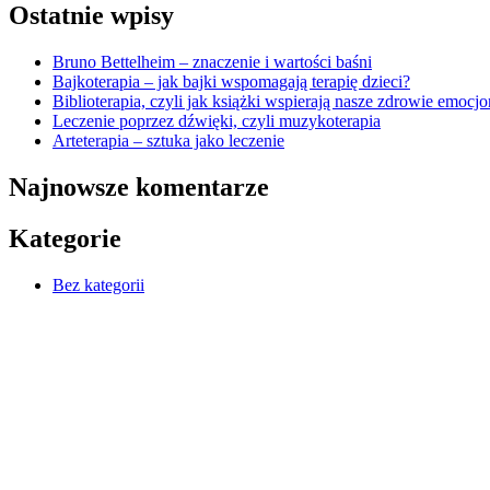
Ostatnie wpisy
Bruno Bettelheim – znaczenie i wartości baśni
Bajkoterapia – jak bajki wspomagają terapię dzieci?
Biblioterapia, czyli jak książki wspierają nasze zdrowie emocj
Leczenie poprzez dźwięki, czyli muzykoterapia
Arteterapia – sztuka jako leczenie
Najnowsze komentarze
Kategorie
Bez kategorii