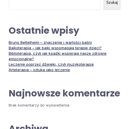
Szukaj
Ostatnie wpisy
Bruno Bettelheim – znaczenie i wartości baśni
Bajkoterapia – jak bajki wspomagają terapię dzieci?
Biblioterapia, czyli jak książki wspierają nasze zdrowie
emocjonalne?
Leczenie poprzez dźwięki, czyli muzykoterapia
Arteterapia – sztuka jako leczenie
Najnowsze komentarze
Brak komentarzy do wyświetlenia.
Archiwa