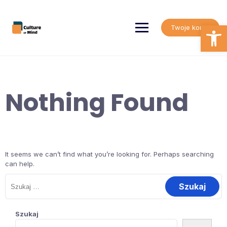
Skip
to
content
Open
Twoje konto
Nothing Found
It seems we can’t find what you’re looking for. Perhaps searching
can help.
Szukaj:
Szukaj