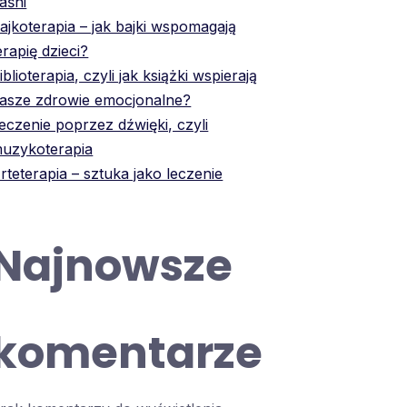
aśni
ajkoterapia – jak bajki wspomagają
erapię dzieci?
iblioterapia, czyli jak książki wspierają
asze zdrowie emocjonalne?
eczenie poprzez dźwięki, czyli
uzykoterapia
rteterapia – sztuka jako leczenie
Najnowsze
komentarze