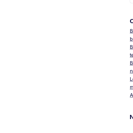
O
B
b
B
t
B
n
L
m
A