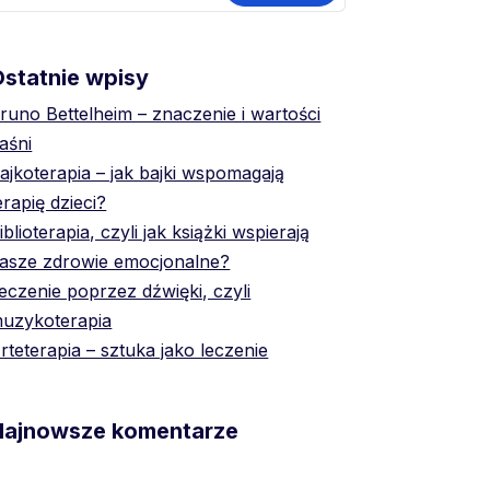
statnie wpisy
runo Bettelheim – znaczenie i wartości
aśni
ajkoterapia – jak bajki wspomagają
erapię dzieci?
iblioterapia, czyli jak książki wspierają
asze zdrowie emocjonalne?
eczenie poprzez dźwięki, czyli
uzykoterapia
rteterapia – sztuka jako leczenie
Najnowsze komentarze