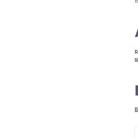
B
p
s
B
S