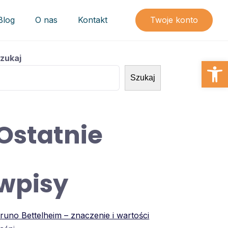
Blog
O nas
Kontakt
Twoje konto
zukaj
Open
Szukaj
Ostatnie
wpisy
runo Bettelheim – znaczenie i wartości